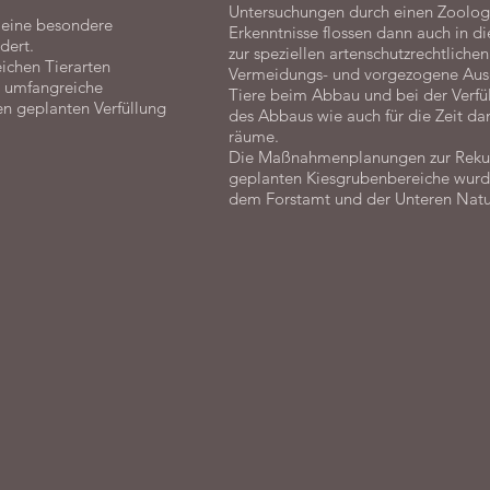
Untersuchungen durch einen Zoolog
e eine besondere
Erkenntnisse flossen dann auch in d
dert.
zur speziellen artenschutzrechtlichen
ichen Tierarten
Vermeidungs- und vorgezogene Aus
e umfangreiche
Tiere beim Abbau und bei der Verfü
n geplanten Verfüllung
des Abbaus wie auch für die Zeit da
räume.
Die Maßnahmenplanungen zur Rekult
geplanten Kiesgrubenbereiche wurd
dem Forstamt und der Unteren Natu