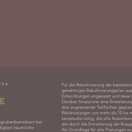
che
Für die Rekultivierung der bestehe
genehmigte Rekultivierungsplan au
Entwicklungen angepasst und neue s
e
Darüber hinaus war eine Erweiterun
drei angrenzende Teilflächen geplan
Waldrodungen von mehr als 10 ha m
keitsstudie nötig, die alle Auswirkun
sgrubenbetreibern bei
die durch die Erweiterung der Kiesg
igkeit (räumliche
Als Grundlage für alle Planungen w